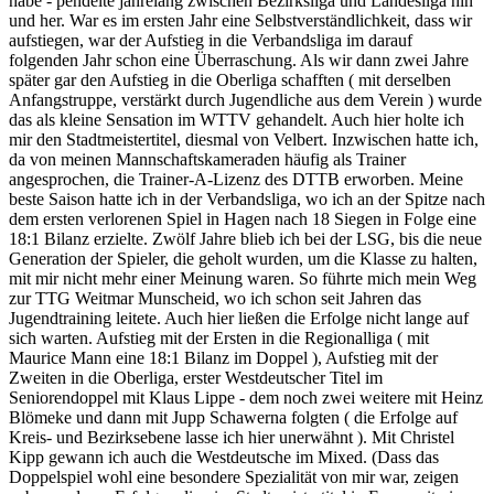
habe - pendelte jahrelang zwischen Bezirksliga und Landesliga hin
und her. War es im ersten Jahr eine Selbstverständlichkeit, dass wir
aufstiegen, war der Aufstieg in die Verbandsliga im darauf
folgenden Jahr schon eine Überraschung. Als wir dann zwei Jahre
später gar den Aufstieg in die Oberliga schafften ( mit derselben
Anfangstruppe, verstärkt durch Jugendliche aus dem Verein ) wurde
das als kleine Sensation im WTTV gehandelt. Auch hier holte ich
mir den Stadtmeistertitel, diesmal von Velbert. Inzwischen hatte ich,
da von meinen Mannschaftskameraden häufig als Trainer
angesprochen, die Trainer-A-Lizenz des DTTB erworben. Meine
beste Saison hatte ich in der Verbandsliga, wo ich an der Spitze nach
dem ersten verlorenen Spiel in Hagen nach 18 Siegen in Folge eine
18:1 Bilanz erzielte. Zwölf Jahre blieb ich bei der LSG, bis die neue
Generation der Spieler, die geholt wurden, um die Klasse zu halten,
mit mir nicht mehr einer Meinung waren. So führte mich mein Weg
zur TTG Weitmar Munscheid, wo ich schon seit Jahren das
Jugendtraining leitete. Auch hier ließen die Erfolge nicht lange auf
sich warten. Aufstieg mit der Ersten in die Regionalliga ( mit
Maurice Mann eine 18:1 Bilanz im Doppel ), Aufstieg mit der
Zweiten in die Oberliga, erster Westdeutscher Titel im
Seniorendoppel mit Klaus Lippe - dem noch zwei weitere mit Heinz
Blömeke und dann mit Jupp Schawerna folgten ( die Erfolge auf
Kreis- und Bezirksebene lasse ich hier unerwähnt ). Mit Christel
Kipp gewann ich auch die Westdeutsche im Mixed. (Dass das
Doppelspiel wohl eine besondere Spezialität von mir war, zeigen