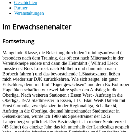
Geschichten
Partner
Veranstaltungen
Im Erwachsenenalter
Fortsetzung
Mangelnde Klasse, die Belastung durch den Trainingsaufwand (
besonders nach dem Training, das oft erst nach Mitternacht in der
Vereinskneipe endete und dann die Heimfahrt ( Wilfried Lieck
musste erst Boss Lorreck nach Mülheim und dann mich nach
Borbeck fahren ) und das bevorstehende 1.Staatsexamen ließen
mich wieder zur DJK zurückkehren. Wie sich zeigte, ein guter
Entschluss, denn mit fünf "Eigengewächsen" und dem Ex-Bottroper
Hagelüken schafften wir zwei Jahre später den Aufstieg in die
Oberliga. Nach weiteren Stationen ( Essen West - Aufstieg in die
Oberliga, 1972 Stadtmeister in Essen, TTC Blau Weiß Datteln mit
Ernst Gomolla, zweitplatziert in der Regionalliga, Schalke 04,
Aufstieg in die Oberliga, dreimal hintereinander Stadtmeister in
Gelsenkirchen, wurde ich 1980 als Spielertrainer der LSG
Langenberg verpflichtet. Der Bezirksligist - in meiner Seniorenzeit
(45 Jahre) das einzige Jahr, das ich unterhalb der Landesliga gespielt