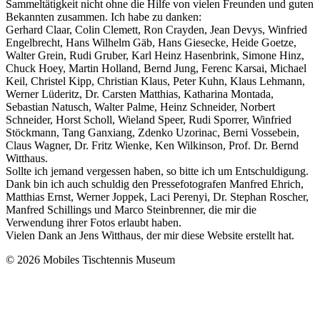
Sammeltätigkeit nicht ohne die Hilfe von vielen Freunden und guten
Bekannten zusammen. Ich habe zu danken:
Gerhard Claar, Colin Clemett, Ron Crayden, Jean Devys, Winfried
Engelbrecht, Hans Wilhelm Gäb, Hans Giesecke, Heide Goetze,
Walter Grein, Rudi Gruber, Karl Heinz Hasenbrink, Simone Hinz,
Chuck Hoey, Martin Holland, Bernd Jung, Ferenc Karsai, Michael
Keil, Christel Kipp, Christian Klaus, Peter Kuhn, Klaus Lehmann,
Werner Lüderitz, Dr. Carsten Matthias, Katharina Montada,
Sebastian Natusch, Walter Palme, Heinz Schneider, Norbert
Schneider, Horst Scholl, Wieland Speer, Rudi Sporrer, Winfried
Stöckmann, Tang Ganxiang, Zdenko Uzorinac, Berni Vossebein,
Claus Wagner, Dr. Fritz Wienke, Ken Wilkinson, Prof. Dr. Bernd
Witthaus.
Sollte ich jemand vergessen haben, so bitte ich um Entschuldigung.
Dank bin ich auch schuldig den Pressefotografen Manfred Ehrich,
Matthias Ernst, Werner Joppek, Laci Perenyi, Dr. Stephan Roscher,
Manfred Schillings und Marco Steinbrenner, die mir die
Verwendung ihrer Fotos erlaubt haben.
Vielen Dank an Jens Witthaus, der mir diese Website erstellt hat.
© 2026 Mobiles Tischtennis Museum